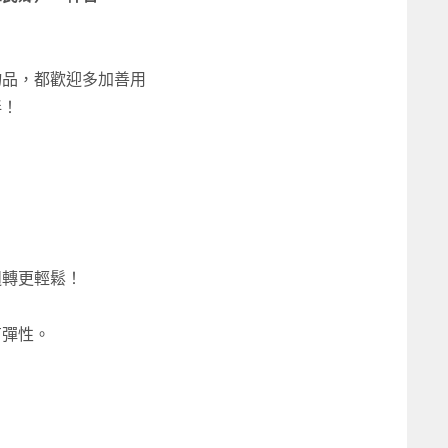
物品，都歡迎多加善用
伴！
週轉更輕鬆！
有彈性。