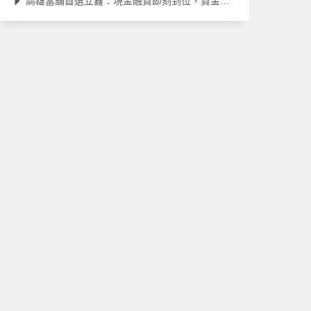
高雄當舖首選立鑫：現金融資即刻到位，資金周轉不卡關