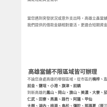
當您遇到突發狀況或意外支出時，高雄立鑫當
我們提供的借款金額相對靈活，更適合短期資
高雄當舖
不限區域皆可辦理
不論您身處高雄的哪個區域，從市區的
楠梓、
前金、鹽埕、小港、旗津、前鎮
到新高雄的
鳳山、岡山、旗山、美濃、大寮、
仁武、田寮、燕巢、路竹、阿蓮、甲仙
大樹、湖內、桃源、鳥松、彌陀、那瑪夏（原